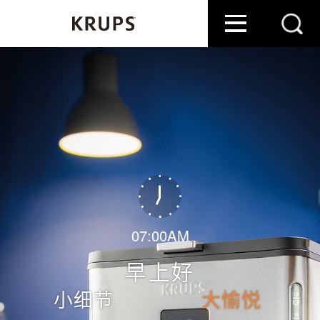
07:00AM
早上好
小细节
大愉悦