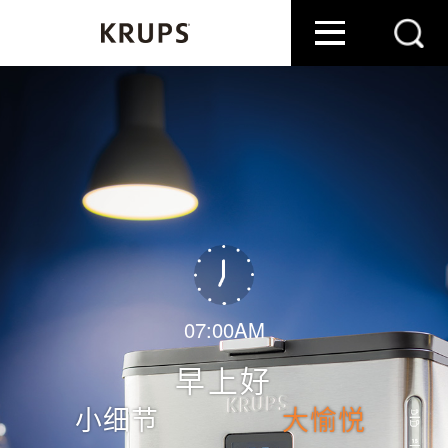
07:00AM
早上好
小细节
大愉悦